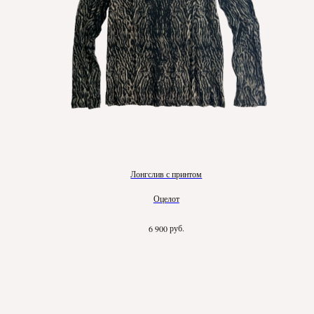
Лонгслив с принтом
Оцелот
руб.
6 900