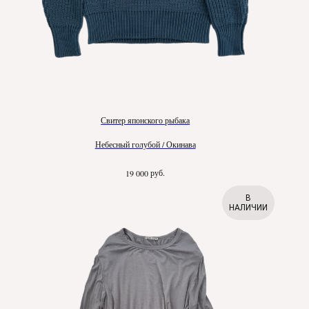
Свитер японского рыбака
Небесный голубой / Окинава
руб.
19 000
В
НАЛИЧИИ